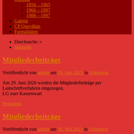
1956 – 1965
1966 – 1987
1988 – 1997
Galerie
CP Quevillais
Formalitäten
Durchsuche:
»
Startseite
Mitgliederbeiträge
Veröffentlicht
von
admin
am
18. Juni 2025
in
Allgemein
Am 29. Juni 2026 werden die Mitgliederbeiträge per
Lastschriftverfahren eingezogen.
LG euer Kassenwart
Permalink
Mitgliederbeiträge
Veröffentlicht
von
admin
am
30. Mai 2023
in
Allgemein