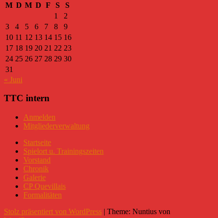
M
D
M
D
F
S
S
1
2
3
4
5
6
7
8
9
10
11
12
13
14
15
16
17
18
19
20
21
22
23
24
25
26
27
28
29
30
31
« Juni
TTC intern
Anmelden
Mitgliederverwaltung
Startseite
Spielort u. Trainingszeiten
Vorstand
Chronik
Galerie
CP Quevillais
Formalitäten
Stolz präsentiert von WordPress
|
Theme: Nuntius von