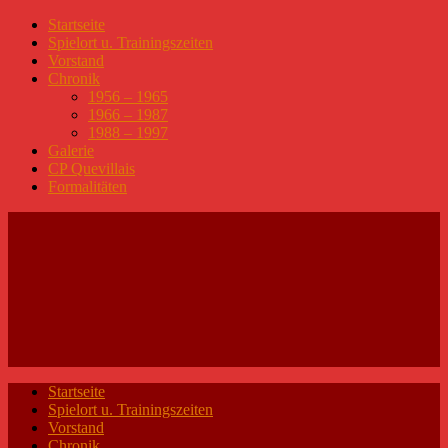
Startseite
Spielort u. Trainingszeiten
Vorstand
Chronik
1956 – 1965
1966 – 1987
1988 – 1997
Galerie
CP Quevillais
Formalitäten
Startseite
Spielort u. Trainingszeiten
Vorstand
Chronik