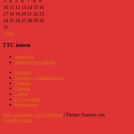
3
4
5
6
7
8
9
10
11
12
13
14
15
16
17
18
19
20
21
22
23
24
25
26
27
28
29
30
31
« Juni
TTC intern
Anmelden
Mitgliederverwaltung
Startseite
Spielort u. Trainingszeiten
Vorstand
Chronik
Galerie
CP Quevillais
Formalitäten
Stolz präsentiert von WordPress
|
Theme: Nuntius von
WordPress.com
.