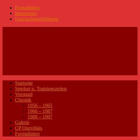
Formalitäten
Impressum
Datenschutzerklärung
Startseite
Spielort u. Trainingszeiten
Vorstand
Chronik
1956 – 1965
1966 – 1987
1988 – 1997
Galerie
CP Quevillais
Formalitäten