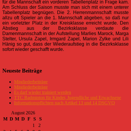
für die Mannschaft ein vorderen Tabellenplatz in Frage kam.
Am Schluss der Saison musste man sich mit einem unterer
Tabellenplatz begnügen. Die 2. Herrenmannschaft musste
allzu oft Spieler an die 1. Mannschaft abgeben, so daß nur
ein vorletzter Platz in der Kreisklasse erreicht wurde. Den
Abstieg aus der Bezirksklasse verdaute die
Damenmannschaft in der Aufstellung Marlies Marock, Marga
Stelter, Ursula Zapel, Irmgard Zapel, Marion Zylke und Lili
Hänig so gut, dass der Wiederaufstieg in die Bezirksklasse
sofort wieder geschafft wurde.
Neueste Beiträge
Mitgliederbeiträge
Mitgliederbeiträge
Es darf wieder trainiert werden
TTC Badminton für Kinder, Jugendliche und Erwachsene
Informationspflichten nach Artikel 13 und 14 DSGVO
August 2026
M
D
M
D
F
S
S
1
2