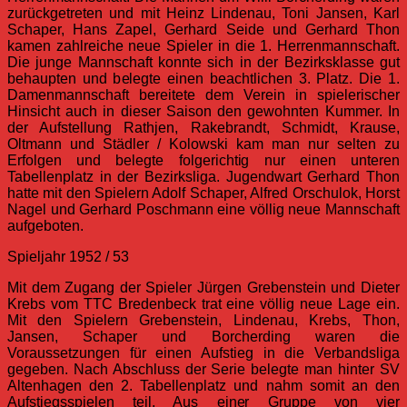
zurückgetreten und mit Heinz Lindenau, Toni Jansen, Karl
Schaper, Hans Zapel, Gerhard Seide und Gerhard Thon
kamen zahlreiche neue Spieler in die 1. Herrenmannschaft.
Die junge Mannschaft konnte sich in der Bezirksklasse gut
behaupten und belegte einen beachtlichen 3. Platz. Die 1.
Damenmannschaft bereitete dem Verein in spielerischer
Hinsicht auch in dieser Saison den gewohnten Kummer. In
der Aufstellung Rathjen, Rakebrandt, Schmidt, Krause,
Oltmann und Städler / Kolowski kam man nur selten zu
Erfolgen und belegte folgerichtig nur einen unteren
Tabellenplatz in der Bezirksliga. Jugendwart Gerhard Thon
hatte mit den Spielern Adolf Schaper, Alfred Orschulok, Horst
Nagel und Gerhard Poschmann eine völlig neue Mannschaft
aufgeboten.
Spieljahr 1952 / 53
Mit dem Zugang der Spieler Jürgen Grebenstein und Dieter
Krebs vom TTC Bredenbeck trat eine völlig neue Lage ein.
Mit den Spielern Grebenstein, Lindenau, Krebs, Thon,
Jansen, Schaper und Borcherding waren die
Voraussetzungen für einen Aufstieg in die Verbandsliga
gegeben. Nach Abschluss der Serie belegte man hinter SV
Altenhagen den 2. Tabellenplatz und nahm somit an den
Aufstiegsspielen teil. Aus einer Gruppe von vier