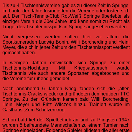
Bis zu 4 Tischtennisvereine gab es zu dieser Zeit in Springe.
Im Laufe der Jahre fusionierten die Vereine oder lösten sich
auf. Der Tisch-Tennis-Club Rot-Weiß Springe überlebte als
einziger Verein die 30er Jahre und kann somit zu Recht als
Träger des Tischtennissports in Springe angesehen werden
Nicht vergessen werden sollen hier vor allem die
Sportkameraden Ludwig Bonin, Willi Borcherding und Heini
Meyer, die sich in jener Zeit um den Tischtennissport verdient
gemacht haben.
In wenigen Jahren entwickelte sich Springe zu einer
Tischtennis-Hochburg. Mit Kriegsausbruch wurde
Tischtennis wie auch andere Sportarten abgebrochen und
die Vereine für ruhend gemeldet.
Nach annähernd 6 Jahren Krieg fanden sich die „alten
Tischtennis-Cracks wieder und gründeten den heutigen TTC
Springe. Zu den Gründern kamen bald Willi Borcherding,
Heini Meyer und Fritz Wilczek hinzu. Trainiert wurde im
Gasthaus „Zum Schulzenkrug.
Schon bald lief der Spielbetrieb an und zu Pfingsten 1947
wurden 5 befreundete Mannschaften zu einem Turnier nach
Springe eingeladen. Folgende Spieler bildeten die aller erste